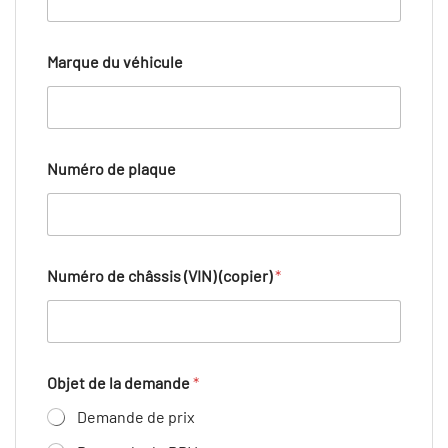
a
n
d
Marque du véhicule
e
d
e
Numéro de plaque
Numéro de châssis (VIN) (copier)
*
Objet de la demande
*
Demande de prix